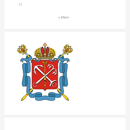
31
« Июн