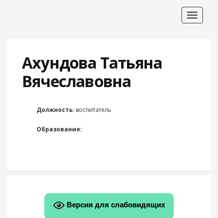
Toggle
navigat
Ахундова Татьяна
Вячеславовна
Должность
: воспитатель
Образование:
Версия для слабовидящих