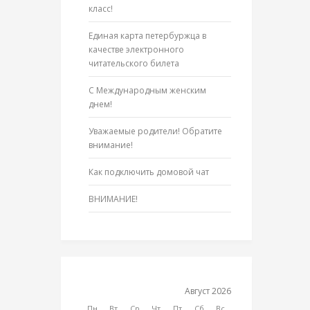
класс!
Единая карта петербуржца в
качестве электронного
читательского билета
С Международным женским
днем!
Уважаемые родители! Обратите
внимание!
Как подключить домовой чат
ВНИМАНИЕ!
Август 2026
Пн
Вт
Ср
Чт
Пт
Сб
Вс