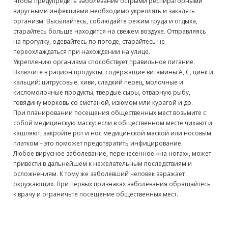
Чтобы предупредить заболевание острыми респираторными
вирусными инфекциями необходимо укреплять и закалять
организм. Высыпайтесь, соблюдайте режим труда и отдыха,
старайтесь больше находится на свежем воздухе. Отправляясь
на прогулку, одевайтесь по погоде, старайтесь не
переохлаждаться при нахождении на улице.
Укреплению организма способствует правильное питание.
Включите в рацион продукты, содержащие витамины А, С, цинк и
кальций: цитрусовые, киви, сладкий перец, молочные и
кисломолочные продукты, твердые сыры, отварную рыбу,
говядину морковь со сметаной, изюмом или курагой и др.
При планировании посещения общественных мест возьмите с
собой медицинскую маску: если в общественном месте чихают и
кашляют, закройте рот и нос медицинской маской или носовым
платком – это поможет предотвратить инфицирование.
Любое вирусное заболевание, перенесенное «на ногах», может
привести в дальнейшем к нежелательным последствиям и
осложнениям. К тому же заболевший человек заражает
окружающих. При первых признаках заболевания обращайтесь
к врачу и ограничьте посещение общественных мест.