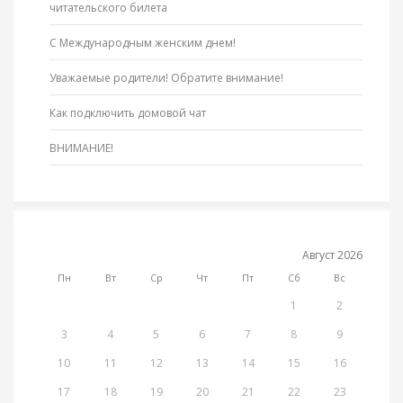
читательского билета
С Международным женским днем!
Уважаемые родители! Обратите внимание!
Как подключить домовой чат
ВНИМАНИЕ!
Август 2026
Пн
Вт
Ср
Чт
Пт
Сб
Вс
1
2
3
4
5
6
7
8
9
10
11
12
13
14
15
16
17
18
19
20
21
22
23