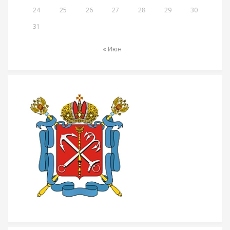
24
25
26
27
28
29
30
31
« Июн