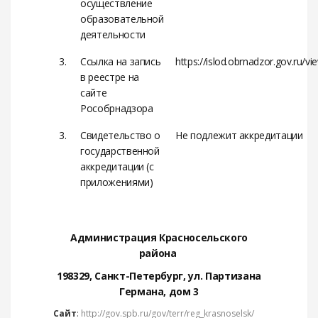
осуществление
образовательной
деятельности
3.
Ссылка на запись
https://islod.obrnadzor.gov.ru/v
в реестре на
сайте
Рособрнадзора
3.
Свидетельство о
Не подлежит аккредитации
государственной
аккредитации (с
приложениями)
Администрация Красносельского
района
198329, Санкт-Петербург, ул. Партизана
Германа, дом 3
Сайт
:
http://gov.spb.ru/gov/terr/reg_krasnoselsk/