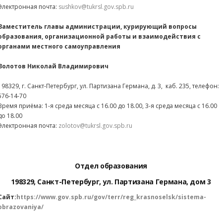
Электронная почта:
sushkov@tukrsl.gov.spb.ru
Заместитель главы администрации, курирующий вопросы
образования, организационной работы и взаимодействия с
органами местного самоуправления
Золотов Николай Владимирович
198329, г. Санкт-Петербург, ул. Партизана Германа, д. 3, каб. 235, телефон:
576-14-70
Время приёма: 1-я среда месяца с 16.00 до 18.00, 3-я среда месяца с 16.00
до 18.00
Электронная почта:
zolotov@tukrsl.gov.spb.ru
Отдел образования
198329, Санкт-Петербург, ул. Партизана Германа, дом 3
Сайт:
https://www.gov.spb.ru/gov/terr/reg_krasnoselsk/sistema-
obrazovaniya/