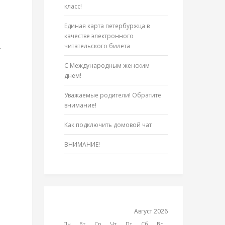
класс!
Единая карта петербуржца в
качестве электронного
читательского билета
.
С Международным женским
днем!
Уважаемые родители! Обратите
внимание!
Как подключить домовой чат
ВНИМАНИЕ!
Август 2026
Пн
Вт
Ср
Чт
Пт
Сб
Вс