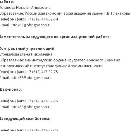
работе:
Потапова Наталья Анваровна
Образование: Российская экономическая академия имени Г.В. Плеханова
Телефон (факс): +7 (812) 417-32-74
Е-mail : istok88@obr.gov.spb.ru
Заместитель заведующего по организационной работе:
Контрактный управляющий:
Стрекалова Елена Николаевна
Образование: Ленинградский ордена Трудового Красного Знамени
технологический институт холодильной промышленности.
Телефон (факс): +7 (812) 417-32-75
Е-mail : istok88@obr.gov.spb.ru
Шеф-повар:
Телефон (факс): +7 (812) 417-32-75
Е-mail : istok88@obr.gov.spb.ru
Заведующий хозяйством:
Телефон (факс): +7 (812) 417-32-75