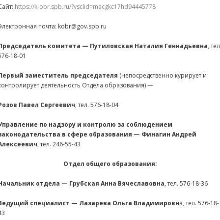
Сайт:
https://k-obr.spb.ru/?ysclid=macgkc17hd94445778
Электронная почта: kobr@gov.spb.ru
Председатель комитета — Путиловская Наталия Геннадьевна
, тел
576-18-01
Первый заместитель председателя
(непосредственно курирует и
контролирует деятельность Отдела образования) —
Розов Павел Сергеевич
, тел. 576-18-04
Управление по надзору и контролю за соблюдением
законодательства в сфере образования — Финагин Андрей
Алексеевич
, тел. 246-55-43
Отдел общего образования:
Начальник отдела — Грубская Анна Вячеславовна
, тел. 576-18-36
Ведущий специалист — Лазарева Ольга Владимировн
а, тел. 576-18-
43