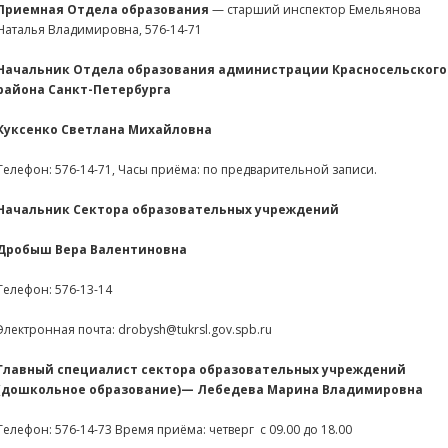
Приемная Отдела образования
— старший инспектор Емельянова
Наталья Владимировна, 576-14-71
Начальник Отдела образования администрации Красносельского
района
Санкт-Петербурга
Куксенко Светлана Михайловна
Телефон: 576-14-71, Часы приёма: по предварительной записи.
Начальник Сектора образовательных учреждений
Дробыш Вера Валентиновна
Телефон: 576-13-14
Электронная почта: drobysh@tukrsl.gov.spb.ru
Главный специалист сектора образовательных учреждений
(дошкольное образование)— Лебедева Марина Владимировна
Телефон: 576-14-73 Время приёма: четверг с 09.00 до 18.00