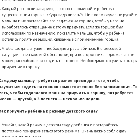
Каждый раз после «аварии», ласково напоминайте ребенку о
существовании горшка: «Куда надо писать?». Ни в коем случае не ругайте
малыша и не заставляйте его садиться на горшок, чтобы у него не
выработалось отвращение к этому предмету. Если же горшок был
использован по назначению, похвалите малыша, чтобы у ребенка
остались приятные эмоции, связанные с применением горшка.
Чтобы сходить в туалет, необходимо расслабиться. В стрессовой
ситуации, в незнакомой обстановке, при посторонних людях малыш не
может расслабиться и сходить на горшок. Необходимо это учитывать пр
приучении к горшку.
Каждому малышу требуется разное время для того, чтобы
научиться ходить на горшок самостоятельно без напоминания. Т
есть, чтобы годовалого малыша приучить к горшку, потребуется
месяц — другой, а 2-летнего — несколько недель.
Как приучить ребенка к режиму детского сада?
Узнайте, какой режим в детском саду у ребенка и постарайтесь
постоянно придерживаться этого режима. Очень важно соблюдать