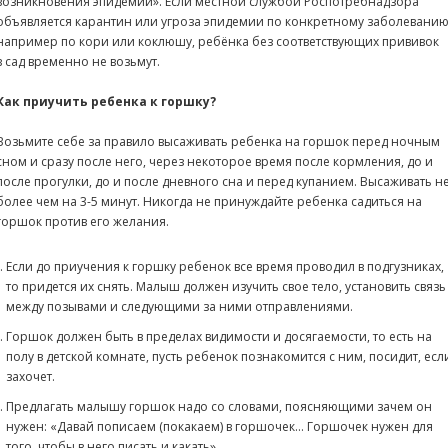
возникновения эпидемий». Если местной службой Роспотребнадзора
объявляется карантин или угроза эпидемии по конкретному заболеванию
например по кори или коклюшу, ребёнка без соответствующих прививок
в сад временно не возьмут.
Как приучить ребенка к горшку
?
Возьмите себе за правило высаживать ребенка на горшок перед ночным
сном и сразу после него, через некоторое время после кормления, до и
после прогулки, до и после дневного сна и перед купанием. Высаживать н
более чем на 3-5 минут. Никогда не принуждайте ребенка садиться на
горшок против его желания.
Если до приучения к горшку ребенок все время проводил в подгузниках,
то придется их снять. Малыш должен изучить свое тело, установить связь
между позывами и следующими за ними отправлениями.
Горшок должен быть в пределах видимости и досягаемости, то есть на
полу в детской комнате, пусть ребенок познакомится с ним, посидит, есл
захочет.
Предлагать малышу горшок надо со словами, поясняющими зачем он
нужен: «Давай пописаем (покакаем) в горшочек… Горшочек нужен для
того, чтобы в него писать и какать».