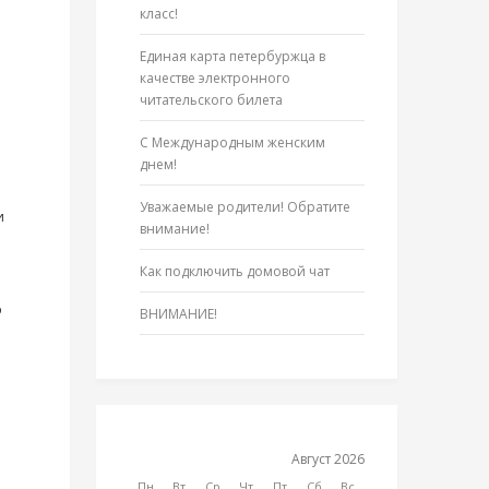
класс!
Единая карта петербуржца в
качестве электронного
читательского билета
С Международным женским
днем!
Уважаемые родители! Обратите
и
внимание!
Как подключить домовой чат
о
ВНИМАНИЕ!
Август 2026
Пн
Вт
Ср
Чт
Пт
Сб
Вс