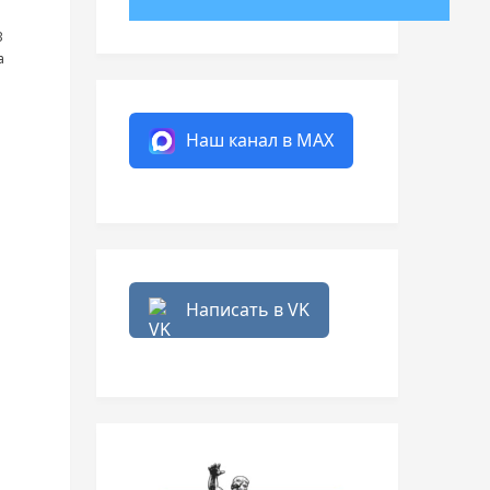
В
а
Наш канал в MAX
Написать в VK
и