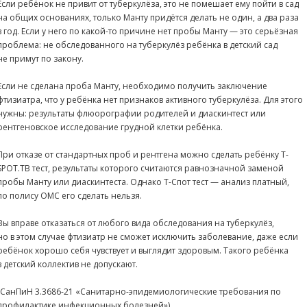
Если ребёнок не привит от туберкулёза, это не помешает ему пойти в сад
на общих основаниях, только Манту придётся делать не один, а два раза
в год. Если у него по какой-то причине нет пробы Манту — это серьёзная
проблема: не обследованного на туберкулёз ребёнка в детский сад
не примут по закону.
Если не сделана проба Манту, необходимо получить заключение
фтизиатра, что у ребёнка нет признаков активного туберкулёза. Для этого
нужны: результаты флюорографии родителей и диаскинтест или
рентгеновское исследование грудной клетки ребёнка.
При отказе от стандартных проб и рентгена можно сделать ребёнку T-
SPOT.TB тест, результаты которого считаются равнозначной заменой
пробы Манту или диаскинтеста. Однако T-Спот тест — анализ платный,
по полису ОМС его сделать нельзя.
Вы вправе отказаться от любого вида обследования на туберкулёз,
но в этом случае фтизиатр не сможет исключить заболевание, даже если
ребёнок хорошо себя чувствует и выглядит здоровым. Такого ребёнка
в детский коллектив не допускают.
(СанПиН 3.3686-21 «Санитарно-эпидемиологические требования по
профилактике инфекционных болезней»).