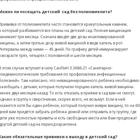
Можно ли посещать детский
сад без полиомиелита
?
Прививка от полиомиелита часто становится краеугольным камнем,
о который разбиваются все планы на детский сад. Полная вакцинация
занимает три месяца. Сначала вводят две дозы инактивированной
вакцины, а затем третью дозу живой вакциной в виде капель в рот.
Интервалы между ними — 45 дней. По графику детей иммунизируют
в возрасте трёх, четырёх с половиной и шести месяцев.
В этом случае вступает в силу СанПиН 3.3686-21 «Санитарно-
эпидемиологические требования по профилактике инфекционных
болезней». Там написано, что невакцинированного ребёнка необходимо
разобщать с детьми, которые получили порцию капель живой вакцины
менее двух месяцев назад. То есть отказать в приёме в сад вам не смогут,
однако в группу к сверстникам, скорее всего, не возьмут. Если в ней
окажется хотя бы один ребёнок, который получил живую вакцину, то на 60
дней вам придётся забрать ребёнка домой или отправить в ту группу, где
дети уже полностью привиты и есть свободные места или Вам предложат
другой детский сад на период карантина.
Какие обязательные прививки к выходу в детский сад
?