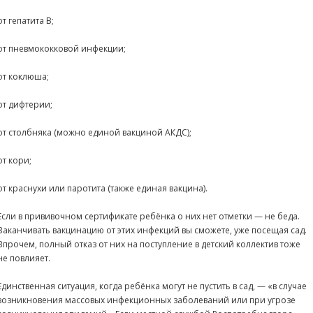
от гепатита В;
от пневмококковой инфекции;
от коклюша;
от дифтерии;
от столбняка (можно единой вакциной АКДС);
от кори;
от краснухи или паротита (также единая вакцина).
Если в прививочном сертификате ребёнка о них нет отметки — не беда.
Заканчивать вакцинацию от этих инфекций вы сможете, уже посещая сад.
Впрочем, полный отказ от них на поступление в детский коллектив тоже
не повлияет.
Единственная ситуация, когда ребёнка могут не пустить в сад, — «в случае
возникновения массовых инфекционных заболеваний или при угрозе