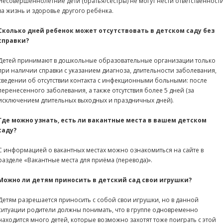
Несовершеннолетние дети (братья/сёстры) не могут нести ответственност
за жизнь и здоровье другого ребёнка.
Сколько дней ребенок может отсутствовать в детском саду без
справки?
Детей принимают в дошкольные образовательные организации только
при наличии справки с указанием диагноза, длительности заболевания,
сведении об отсутствии контакта с инфекционными больными: после
перенесенного заболевания, а также отсутствия более 5 дней (за
исключением длительных выходных и праздничных дней).
Где можно узнать, есть ли вакантные места в вашем детском
саду?
С информацией о вакантных местах можно ознакомиться на сайте в
разделе «Вакантные места для приёма (перевода)».
Можно ли детям приносить в детский сад свои игрушки?
Детям разрешается приносить с собой свои игрушки, но в данной
ситуации родители должны понимать, что в группе одновременно
находится много детей, которые возможно захотят тоже поиграть с этой