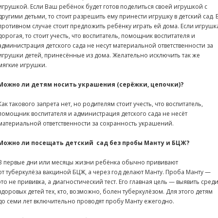
игрушкой. Если Ваш ребёнок будет готов поделиться своей игрушкой с
другими детьми, то стоит разрешить ему принести игрушку в детский сад. 
противном случае стоит предложить ребёнку играть ей дома. Если игрушк
дорогая, то стоит учесть, что воспитатель, помощник воспитателя и
администрация детского сада не несут материальной ответственности за
игрушки детей, принесённые из дома. Желательно исключить так же
мягкие игрушки.
Можно ли детям носить украшения (серёжки, цепочки)?
Как такового запрета нет, но родителям стоит учесть, что воспитатель,
помощник воспитателя и администрация детского сада не несёт
материальной ответственности за сохранность украшений.
Можно ли посещать детский
сад без пробы Манту и БЦЖ
?
В первые дни или месяцы жизни ребёнка обычно прививают
от туберкулёза вакциной БЦЖ, а через год делают Манту. Проба Манту —
это не прививка, а диагностический тест. Его главная цель — выявить сред
здоровых детей тех, кто, возможно, болен туберкулёзом. Для этого детям
до семи лет включительно проводят пробу Манту ежегодно.