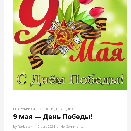
БЕЗ РУБРИКИ
,
НОВОСТИ
,
ПРАЗДНИК
9 мая — День Победы!
by
Redactor
9 мая, 2024
No Comments