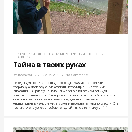
БЕЗ РУБРИКИ
,
ЛЕТО
,
НАШИ МЕРОПРИЯТИЯ
,
НОВОСТИ
,
ПРАЗДНИК
Тайна в твоих руках
by
Redactor
28 июня, 2025
No Comments
Сегодня для воспитанники детского сада №88 Исток посетили
творческую мастерскую, где освоили нетрадиционные техники
рисования на целлофане. Рисунок – прекрасная возможность для
малыша проявить себя. В изобразительном творчестве ребенок передает
свое отношение к окружающему миру, делится страхами и
отрицательными эмоциями, а может и передавать чувство радости. Эта
техника очень увлекает, забавляет детей так как дети рисуют […]