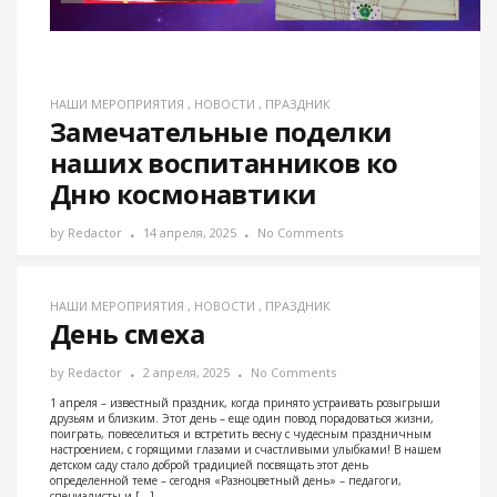
НАШИ МЕРОПРИЯТИЯ
,
НОВОСТИ
,
ПРАЗДНИК
Замечательные поделки
наших воспитанников ко
Дню космонавтики
by
Redactor
14 апреля, 2025
No Comments
НАШИ МЕРОПРИЯТИЯ
,
НОВОСТИ
,
ПРАЗДНИК
День смеха
by
Redactor
2 апреля, 2025
No Comments
1 апреля – известный праздник, когда принято устраивать розыгрыши
друзьям и близким. Этот день – еще один повод порадоваться жизни,
поиграть, повеселиться и встретить весну с чудесным праздничным
настроением, с горящими глазами и счастливыми улыбками! В нашем
детском саду стало доброй традицией посвящать этот день
определенной теме – сегодня «Разноцветный день» – педагоги,
специалисты и […]