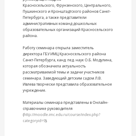
Красносельского, Фрунзенского, Центрального,
Пушкинского и Кронштадтского районов Санкт-
Петербурга, а также представители
административных команд дошкольных
образовательных организаций Красносельского
района.
Работу семинара открыла заместитель
директора ГБУ ИМЦ Красносельского района
Санкт-Петербурга, канд. пед. наук О.Б. Модулина,
которая обозначила актуальность
рассматриваемой темы и задачи участников
семинара. Заведующий детским садом Л.В.
Ивлева творчески представила образовательное
учреждение.
Материалы семинара представлены в Онлайн-
справочнике руководителя
(
http://moodle.imc.edu.ru/course/index.php?
categoryid=9
).