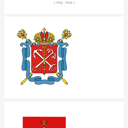
« Апр
Ноя »