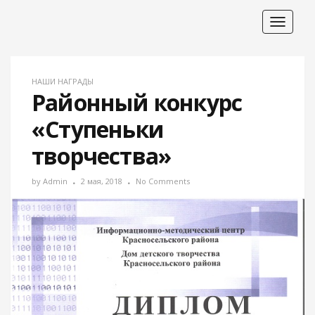
Toggle
navigat
НАШИ НАГРАДЫ
Районный конкурс
«Ступеньки
творчества»
by
Admin
2 мая, 2018
No Comments