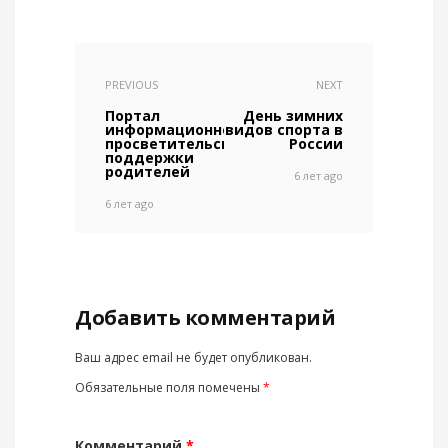
PREVIOUS
NEXT
Портал
День зимних
информационно-
видов спорта в
просветительской
России
поддержки
родителей
6 лет ago
6 лет ago
Добавить комментарий
Ваш адрес email не будет опубликован.
Обязательные поля помечены
*
Комментарий
*