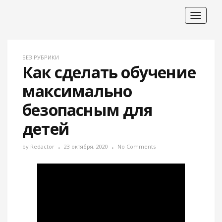
Toggle
navigat
БЕЗ РУБРИКИ
Как сделать обучение
максимально
безопасным для
детей
by
Redactor
23 октября, 2020
No Comments