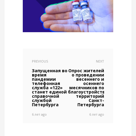
PREVIOUS
NEXT
Запущенная во
Опрос жителей
время
о проведении
пандемии
весеннего и
телефонная
осеннего
служба «122»
месячников по
станет единой
благоустройству
справочной
территорий
службой
Санкт-
Петербурга
Петербурга
6 лет ago
6 лет ago