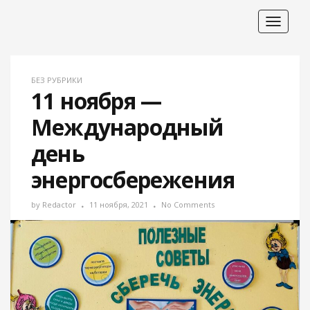
Toggle
navigat
БЕЗ РУБРИКИ
11 ноября —
Международный
день
энергосбережения
by
Redactor
11 ноября, 2021
No Comments