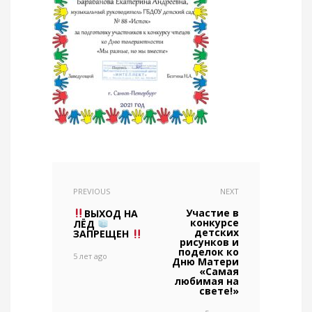
PREVIOUS
NEXT
Участие в
ВЫХОД НА
конкурсе
ЛЁД
детских
ЗАПРЕЩЕН
рисунков и
поделок ко
5 лет ago
Дню Матери
«Самая
любимая на
свете!»