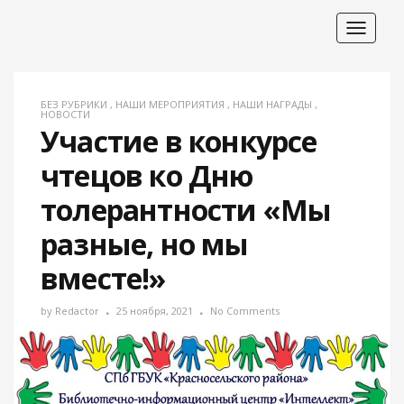
Toggle
navigat
БЕЗ РУБРИКИ
,
НАШИ МЕРОПРИЯТИЯ
,
НАШИ НАГРАДЫ
,
НОВОСТИ
Участие в конкурсе
чтецов ко Дню
толерантности «Мы
разные, но мы
вместе!»
by
Redactor
25 ноября, 2021
No Comments