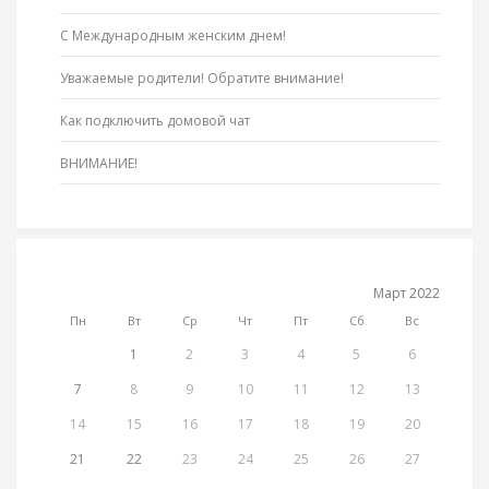
С Международным женским днем!
Уважаемые родители! Обратите внимание!
Как подключить домовой чат
ВНИМАНИЕ!
Март 2022
Пн
Вт
Ср
Чт
Пт
Сб
Вс
1
2
3
4
5
6
7
8
9
10
11
12
13
14
15
16
17
18
19
20
21
22
23
24
25
26
27