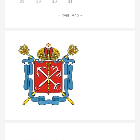
28
29
30
31
« Фев
Апр »