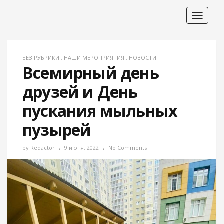
Toggle
navigat
БЕЗ РУБРИКИ
,
НАШИ МЕРОПРИЯТИЯ
,
НОВОСТИ
Всемирный день
друзей и День
пускания мыльных
пузырей
by
Redactor
9 июня, 2022
No Comments