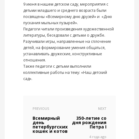
9 июня в нашем детском саду, мероприятия с
детьми младшего и среднего возраста были
посвящены «Всемирному дню друзей» и «Дню
пускания мыльных пузырей».
Педагоги читали произведения художественной
литературы, беседовали с детьми о дружбе.
Разучивали игры, направленные на сплочение
детей, на формирование умения общаться,
устанавливать дружеские, конструктивные
отношения.
Также педагоги с детьми выполнили
коллективные работы на тему: «Наш детский
сад».
PREVIOUS
NEXT
Всемирный
350-летие со
день
дня рождения
петербургских
Петра I
кошек и котов
4 года ago