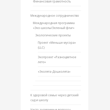
Финансовая грамотность
Международное сотрудничество
Международная программа
«Эко-школы/Зеленый флаг»
Экологические проекты
Проект «Меньше мусора»
(LLC)
Экопроект «Разноцветное
лето»
«Эколята-Дошколята»
К здоровой семье через детский
сад и школу
Часто задаваемые вопросы