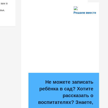
 вам в
вья,
Решаем вместе
Не можете записать
ребёнка в сад? Хотите
рассказать о
воспитателях? Знаете,