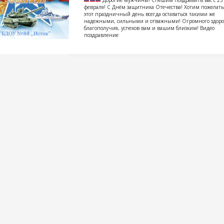
Дорогие мужчины! Спешим поздравить вас с 23
февраля! С Днём защитника Отечества! Хотим пожелать
этот праздничный день всегда оставаться такими же
надежными, сильными и отважными! Огромного здоро
благополучия, успехов вам и вашим близким! Видео
поздравление