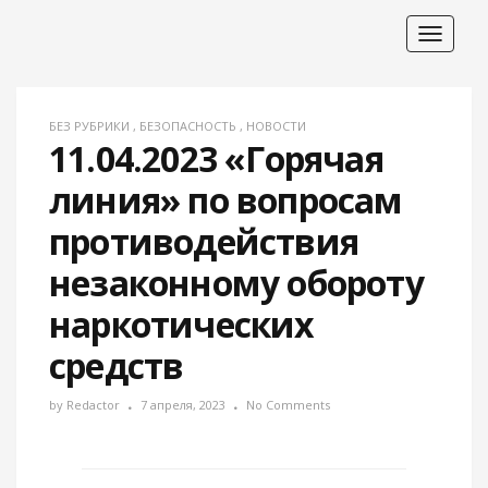
Toggle
navigat
БЕЗ РУБРИКИ
,
БЕЗОПАСНОСТЬ
,
НОВОСТИ
11.04.2023 «Горячая
линия» по вопросам
противодействия
незаконному обороту
наркотических
средств
by
Redactor
7 апреля, 2023
No Comments