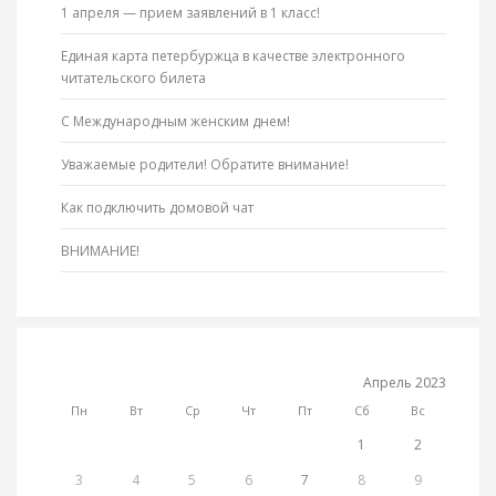
1 апреля — прием заявлений в 1 класс!
Единая карта петербуржца в качестве электронного
читательского билета
С Международным женским днем!
Уважаемые родители! Обратите внимание!
Как подключить домовой чат
ВНИМАНИЕ!
Апрель 2023
Пн
Вт
Ср
Чт
Пт
Сб
Вс
1
2
3
4
5
6
7
8
9