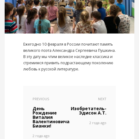
Ежегодно 10 февраля в России почитают память
великого поэта Александра Сергеевича Пушкина.
В эту дату мы чтим великое наследие классика и
стремимся привить подрастающему поколению
любовь к русской литературе.
PREVIOUS
NEXT
День
Изобретатель-
Рождение
Эдисон А.Т.
Виталия
Валентиновича
2 года ago
Бианки!
2 года ago