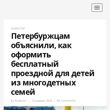
Toggle
navigat
НОВОСТИ
Петербуржцам
объяснили, как
оформить
бесплатный
проездной для детей
из многодетных
семей
by
Redactor
13 января, 2026
No Comments