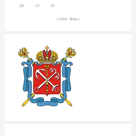
29
30
31
« Ноя
Фев »