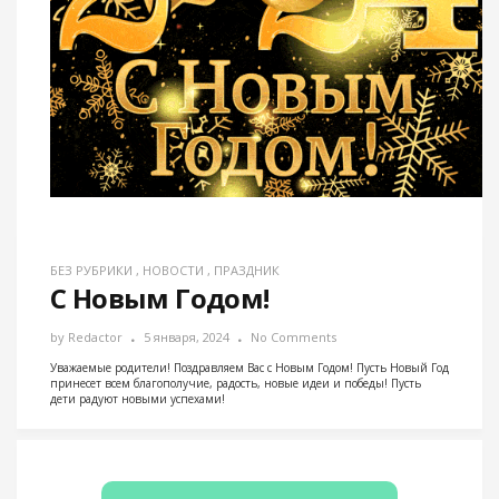
БЕЗ РУБРИКИ
,
НОВОСТИ
,
ПРАЗДНИК
С Новым Годом!
by
Redactor
5 января, 2024
No Comments
Уважаемые родители! Поздравляем Вас с Новым Годом! Пусть Новый Год
принесет всем благополучие, радость, новые идеи и победы! Пусть
дети радуют новыми успехами!