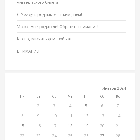
читательского билета
С Международным женским днем!
Уважаемые родители! Обратите внимание!
Как подключить домовой чат
ВНИМАНИЕ!
Январь 2024
Пн
Вт
Ср
Чт
Пт
Сб
Вс
1
2
3
4
5
6
7
8
9
10
11
12
13
14
15
16
17
18
19
20
21
22
23
24
25
26
27
28