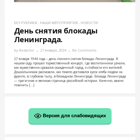
БЕЗ РУБРИКИ
,
НАШИ МЕРОПРИЯТИЯ
,
НОВОСТИ
День снятия блокады
Ленинграда.
by
Redactor
27 января, 2024
No Comments
27 января 1944 года – день полного снятия блокады Ленинграда. В
нашем саду прошел торжественный концерт, где воспитанники узнали,
как мужественно сражался осажденный город, о стойкости его жителей.
Дошкольникам рассказали, как тяжело доставался кусок хлеба людям на
фронте, в глубоком тылу, в блокадном Ленинграде. Блокада Ленинграда
— трагичная и великая страница российской истории. Конечно, важно
помнить […]
Версия для слабовидящих